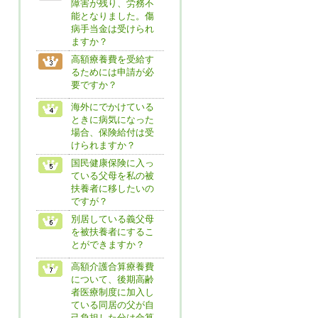
障害が残り、労務不
能となりました。傷
病手当金は受けられ
ますか？
高額療養費を受給す
るためには申請が必
要ですか？
海外にでかけている
ときに病気になった
場合、保険給付は受
けられますか？
国民健康保険に入っ
ている父母を私の被
扶養者に移したいの
ですが？
別居している義父母
を被扶養者にするこ
とができますか？
高額介護合算療養費
について、後期高齢
者医療制度に加入し
ている同居の父が自
己負担した分は合算