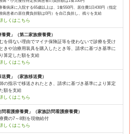
難病・小児慢性特定疾病患者の負担額は1食330円
療養病床に入院する65歳以上は、1食550円、居住費1日430円（指定
難病患者の居住費負担額は0円）を自己負担し、残りを支給
詳しくはこちら
療養費」（第二家族療養費）
むを得ない理由でマイナ保険証等を使わないで診療を受け
ときや治療用装具を購入したとき等、請求に基づき基準に
り算定した額を支給
詳しくはこちら
移送費」（家族移送費）
師の指示で移送されたとき、請求に基づき基準により算定
た額を支給
詳しくはこちら
訪問看護療養費」（家族訪問看護療養費）
療費の7～8割を現物給付
詳しくはこちら