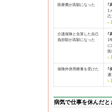
医療費が高額になった
｢
1
己
介護保険と合算した自己
｢
負担額が高額になった
1
に
医
保険外併用療養を受けた
｢
通
病気で仕事を休んだと