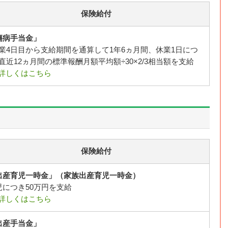
保険給付
傷病手当金」
業4日目から支給期間を通算して1年6ヵ月間、休業1日につ
直近12ヵ月間の標準報酬月額平均額÷30×2/3相当額を支給
詳しくはこちら
保険給付
出産育児一時金」（家族出産育児一時金）
児につき50万円を支給
詳しくはこちら
出産手当金」