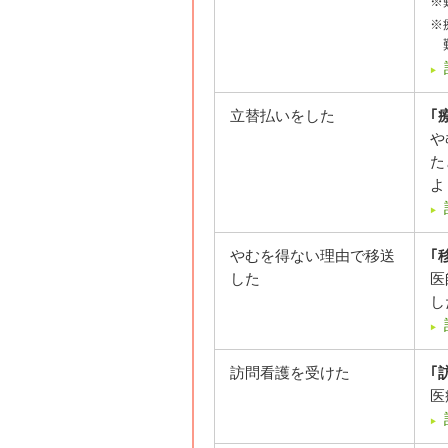
※
※
立替払いをした
｢
や
た
よ
やむを得ない理由で移送
｢
した
医
し
訪問看護を受けた
｢
医