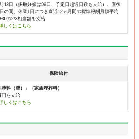
前42日（多胎妊娠は98日、予定日超過日数も支給）、産後
6日の間、休業1日につき直近12ヵ月間の標準報酬月額平均
÷30の2/3相当額を支給
詳しくはこちら
保険給付
埋葬料（費）」（家族埋葬料）
万円を支給
詳しくはこちら